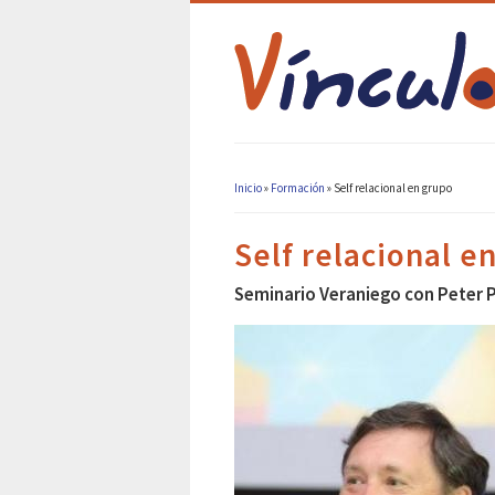
Inicio
»
Formación
»
Self relacional en grupo
Se encuentra usted aqu
Self relacional e
Seminario Veraniego con Peter P